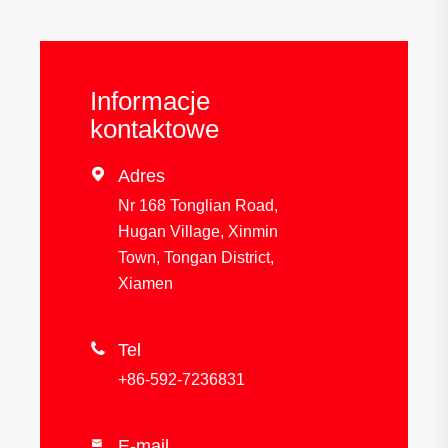
Informacje
kontaktowe

Adres
Nr 168 Tonglian Road,
Hugan Village, Xinmin
Town, Tongan District,
Xiamen

Tel
+86-592-7236831
E-mail
