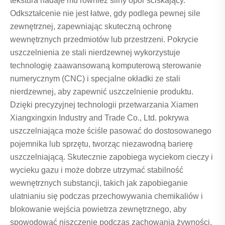
tekstura nadaje mu również silny opór ściskający.
Odkształcenie nie jest łatwe, gdy podlega pewnej sile
zewnętrznej, zapewniając skuteczną ochronę
wewnętrznych przedmiotów lub przestrzeni. Pokrycie
uszczelnienia ze stali nierdzewnej wykorzystuje
technologię zaawansowaną komputerową sterowanie
numerycznym (CNC) i specjalne okładki ze stali
nierdzewnej, aby zapewnić uszczelnienie produktu.
Dzięki precyzyjnej technologii przetwarzania Xiamen
Xiangxingxin Industry and Trade Co., Ltd. pokrywa
uszczelniająca może ściśle pasować do dostosowanego
pojemnika lub sprzętu, tworząc niezawodną barierę
uszczelniającą. Skutecznie zapobiega wyciekom cieczy i
wycieku gazu i może dobrze utrzymać stabilność
wewnętrznych substancji, takich jak zapobieganie
ulatnianiu się podczas przechowywania chemikaliów i
blokowanie wejścia powietrza zewnętrznego, aby
spowodować niszczenie podczas zachowania żywności.