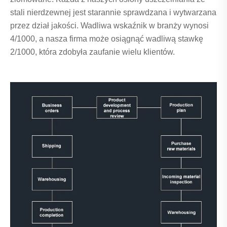
stali nierdzewnej jest starannie sprawdzana i wytwarzana
przez dział jakości. Wadliwa wskaźnik w branży wynosi
4/1000, a nasza firma może osiągnąć wadliwą stawkę
2/1000, która zdobyła zaufanie wielu klientów.