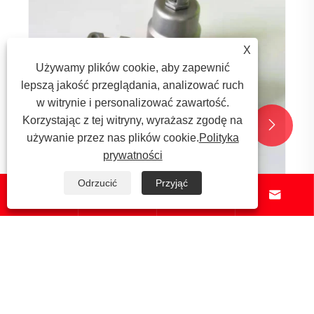
X
Używamy plików cookie, aby zapewnić
lepszą jakość przeglądania, analizować ruch
w witrynie i personalizować zawartość.
Korzystając z tej witryny, wyrażasz zgodę na


używanie przez nas plików cookie.
Polityka
prywatności
Odrzucić
Przyjąć




W jaki sposób metalowe odlewane koszulki
przechodzą ograniczenia tradycyjnych
złączek do rur?
Zobacz więcej >>