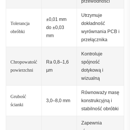
przewodności
Utrzymuje
±0,01 mm
Tolerancja
dokładność
do ±0,03
obróbki
wyrównania PCB i
mm
przełącznika
Kontroluje
Chropowatość
Ra 0,8–1,6
spójność
powierzchni
µm
dotykową i
wizualną
Równoważy masę
Grubość
3,0–8,0 mm
konstrukcyjną i
ścianki
stabilność obróbki
Zapewnia