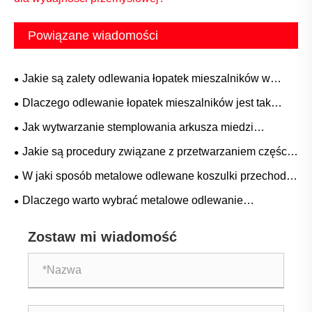
Powiązane wiadomości
Jakie są zalety odlewania łopatek mieszalników w
zastosowaniach przemysłowych
Dlaczego odlewanie łopatek mieszalników jest tak
ważne dla wydajności przemysłowej?
Jak wytwarzanie stemplowania arkusza miedzi
precyzyjne?
Jakie są procedury związane z przetwarzaniem części
mechanicznych?
W jaki sposób metalowe odlewane koszulki przechodzą
ograniczenia tradycyjnych złączek do rur?
Dlaczego warto wybrać metalowe odlewanie
krwotonkową Xiamen Xiangxingxin dla systemów
Zostaw mi wiadomość
rurociągowych