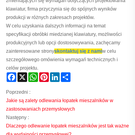
zmieniających się wymagań dotyczących projektowania
klawiatur, firma przyczynia się do spójnych wyników
produkcji w różnych zakresach projektów.
W celu uzyskania dalszych informacji na temat
specyfikacji obróbki miedzianej klawiatury, możliwości
produkcyjnych lub opcji dostosowywania, zachęcamy
zainteresowane strony
skontaktuj się z nami
w celu
szczegółowego omówienia wymagań technicznych i
celów projektu.
Facebook
X
WhatsApp
Pinterest
LinkedIn
Share
Poprzedni :
Jakie są zalety odlewania łopatek mieszalników w
zastosowaniach przemysłowych
Następny :
Dlaczego odlewanie łopatek mieszalników jest tak ważne
dla wydajności przemysłowej?